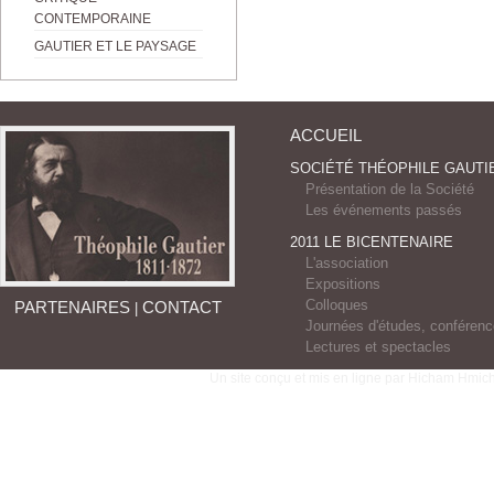
CONTEMPORAINE
GAUTIER ET LE PAYSAGE
ACCUEIL
SOCIÉTÉ THÉOPHILE GAUTI
Présentation de la Société
Les événements passés
2011 LE BICENTENAIRE
L'association
Expositions
Colloques
PARTENAIRES
CONTACT
|
Journées d'études, conféren
Lectures et spectacles
Un site conçu et mis en ligne par Hicham Hmich