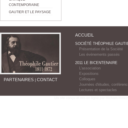
CONTEMPORAINE
GAUTIER ET LE PAYSAGE
ACCUEIL
SOCIÉTÉ THÉOPHILE GAUTI
Présentation de la Société
Les événements passés
2011 LE BICENTENAIRE
L'association
Expositions
Colloques
PARTENAIRES
CONTACT
|
Journées d'études, conféren
Lectures et spectacles
Un site conçu et mis en ligne par Hicham Hmich