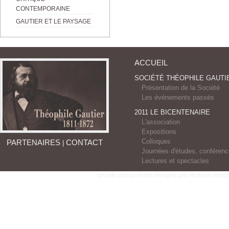
CONTEMPORAINE
GAUTIER ET LE PAYSAGE
ACCUEIL
SOCIÉTÉ THÉOPHILE GAUTI
Présentation de la Société
Les événements passés
2011 LE BICENTENAIRE
L'association
Expositions
Colloques
PARTENAIRES
CONTACT
|
Journées d'études, conféren
Lectures et spectacles
Un site conçu et mis en ligne par Hicham Hmich