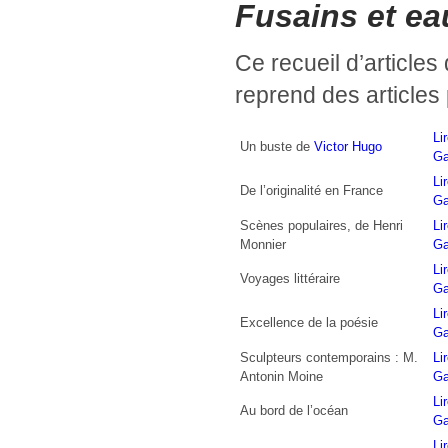
Fusains et ea
Ce recueil d’articles
reprend des articles po
Li
Un buste de
Victor Hugo
Ga
Li
De l’originalité en France
Ga
Scènes populaires, de Henri
Li
Monnier
Ga
Li
Voyages littéraire
Ga
Li
Excellence de la poésie
Ga
Sculpteurs contemporains : M.
Li
Antonin Moine
Ga
Li
Au bord de l’océan
Ga
Li