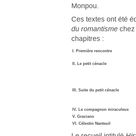
Monpou.
Ces textes ont été éd
du romantisme
chez 
chapitres :
I. Première rencontre
II. Le petit cénacle
III. Suite du petit cénacle
saut sau
saut saut saut saut saut saut saut
saut saut saut saut saut saut saut
IV. Le compagnon miraculeux
V. Graziano
VI. Célestin Nanteuil
Le recueil intitulé
His