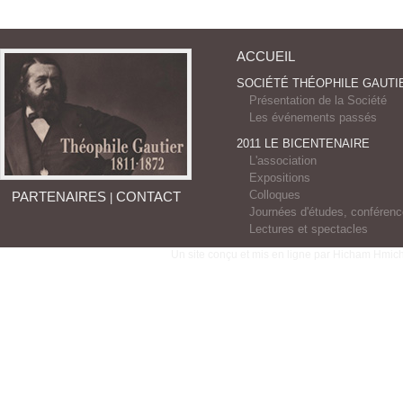
ACCUEIL
SOCIÉTÉ THÉOPHILE GAUTI
Présentation de la Société
Les événements passés
2011 LE BICENTENAIRE
L'association
Expositions
Colloques
PARTENAIRES
CONTACT
|
Journées d'études, conféren
Lectures et spectacles
Un site conçu et mis en ligne par Hicham Hmich