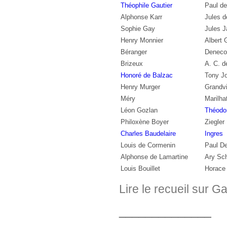
Théophile Gautier
Paul d
Alphonse Karr
Jules d
Sophie Gay
Jules J
Henry Monnier
Albert 
Béranger
Deneco
Brizeux
A. C. d
Honoré de Balzac
Tony J
Henry Murger
Grandvi
Méry
Marilha
Léon Gozlan
Théodo
Philoxène Boyer
Ziegler
Charles Baudelaire
Ingres
Louis de Cormenin
Paul De
Alphonse de Lamartine
saut
Ary Sch
Louis Bouillet
Horace
Lire le recueil sur Ga
______________