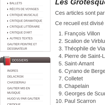
Les Grotesqu
BALLETS
RÉCITS DE VOYAGES
Ces articles sont p
CRITIQUE MUSICALE
CRITIQUE DRAMATIQUE
Ce recueil est divisé
CRITIQUE LITTÉRAIRE
François Villon
CRITIQUE D'ART
AUTRES TEXTES
Scalion de Virbl
GAUTIER PEINTRE ET
Théophile de Vi
DESSINATEUR
Pierre de Saint-
DOSSIERS
Saint-Amant
Cyrano de Berg
INGRES
DELACROIX
Colletet
CHASSERIAU
Chapelain
GAUTIER MIS EN
Georges de Scu
MUSIQUE
HUGO VU PAR GAUTIER
Paul Scarron
CRITIQUE