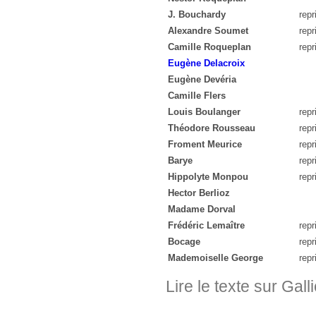
J. Bouchardy
repr
Alexandre Soumet
repr
Camille Roqueplan
repr
Eugène Delacroix
Eugène Devéria
Camille Flers
Louis Boulanger
repr
Théodore Rousseau
repr
Froment Meurice
repr
Barye
repr
Hippolyte Monpou
repr
Hector Berlioz
Madame Dorval
Frédéric Lemaître
repr
Bocage
repr
Mademoiselle George
repr
Lire le texte sur Gall